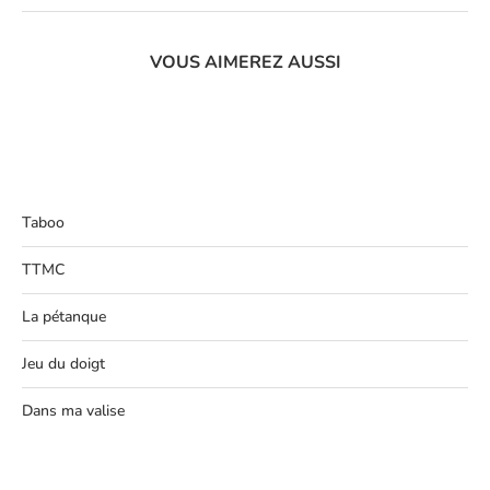
VOUS AIMEREZ AUSSI
Taboo
TTMC
La pétanque
Jeu du doigt
Dans ma valise