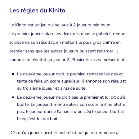
Les règles du Kinito
Le Kinito est un jeu qui se joue à 2 joueurs minimum.
Le premier joueur place les deux dés dans le gobelet, remue
et observe son résultat, en mettant le plus gros chiffre en
premier sans que les autres joueurs puissent regarder. Il
annonce le résultat au joueur 2. Plusieurs cas se présentent :
Le deuxième joueur croit le premier, ramasse les dés et
tente de faire un score supérieur. Il annonce son résultat
au troisième joueur et ainsi de suite.
Le deuxième joueur ne croit pas le premier et lui dit qu’il
bluffe. Le joueur 1 montre alors son score. S’il ne bluffe
pas, le joueur qui ne l’a pas cru boit. Si le joueur bluffait
bien, c’est lui qui boit.
Dès qu’un joueur perd et boit, c’est lui qui recommence à