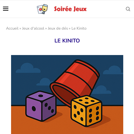
Accueil
»
Jeux d'alcool
»
Jeux de dés
»
Le Kinito
LE KINITO