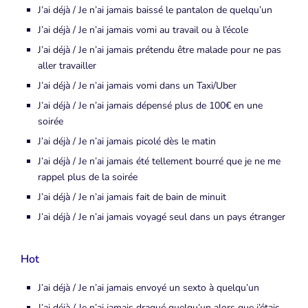
J’ai déjà / Je n’ai jamais baissé le pantalon de quelqu’un
J’ai déjà / Je n’ai jamais vomi au travail ou à l’école
J’ai déjà / Je n’ai jamais prétendu être malade pour ne pas
aller travailler
J’ai déjà / Je n’ai jamais vomi dans un Taxi/Uber
J’ai déjà / Je n’ai jamais dépensé plus de 100€ en une
soirée
J’ai déjà / Je n’ai jamais picolé dès le matin
J’ai déjà / Je n’ai jamais été tellement bourré que je ne me
rappel plus de la soirée
J’ai déjà / Je n’ai jamais fait de bain de minuit
J’ai déjà / Je n’ai jamais voyagé seul dans un pays étranger
Hot
J’ai déjà / Je n’ai jamais envoyé un sexto à quelqu’un
J’ai déjà / Je n’ai jamais dragué quelqu’un alors que j’étais