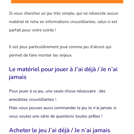
Si vous cherchez un jeu très simple, qui ne nécessite aucun
matériel et riche en informations croustillantes, celui-ci est
parfait pour votre soirée !
Il est plus particulièrement joué comme jeu d’alcool qui
permet de faire monter les enjeux.
Le matériel pour jouer à J’ai déjà / Je n’ai
jamais
Pour jouer à ce jeu, une seule chose nécessaire : des
anecdotes croustillantes !
Mais vous pouvez aussi commander le jeu Je n’ai jamais si
vous voulez une série de questions toutes prêtes !
Acheter le jeu J’ai déjà / Je n’ai jamais