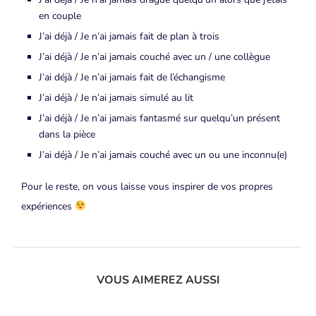
en couple
J’ai déjà / Je n’ai jamais fait de plan à trois
J’ai déjà / Je n’ai jamais couché avec un / une collègue
J’ai déjà / Je n’ai jamais fait de l’échangisme
J’ai déjà / Je n’ai jamais simulé au lit
J’ai déjà / Je n’ai jamais fantasmé sur quelqu’un présent
dans la pièce
J’ai déjà / Je n’ai jamais couché avec un ou une inconnu(e)
Pour le reste, on vous laisse vous inspirer de vos propres
expériences
VOUS AIMEREZ AUSSI