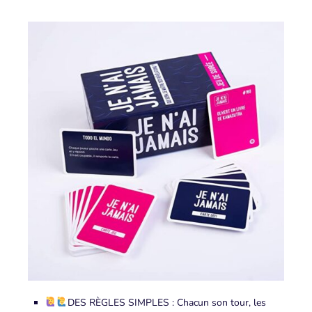
DES RÈGLES SIMPLES : Chacun son tour, les