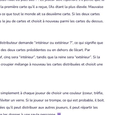
 la première carte qu’il a reçue, l’As étant la plus élevée. Mauvaise
à ce que tout le monde ait sa deuxième carte. Si les deux cartes
s le jeu de cartes et choisit à nouveau parmi les cartes du dessus.
stributeur demande “intérieur ou extérieur ?”, ce qui signifie que
rs des deux cartes précédentes ou en dehors de l’écart. Par
cinq sera “intérieur”, tandis que la reine sera “extérieur”. Si la
 le croupier mélange à nouveau les cartes distribuées et choisit une
 simplement à chaque joueur de choisir une couleur (coeur, trèfle,
éviter un verre. Si le joueur se trompe, ce qui est probable, il boit.
es qu’il peut distribuer aux autres joueurs, il peut répartir les
é de les donner à une seule personne.