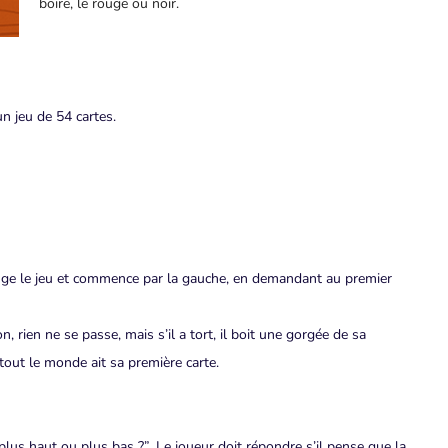
boire, le rouge ou noir.
n jeu de 54 cartes.
lange le jeu et commence par la gauche, en demandant au premier
on, rien ne se passe, mais s’il a tort, il boit une gorgée de sa
tout le monde ait sa première carte.
us haut ou plus bas ?”. Le joueur doit répondre s’il pense que la