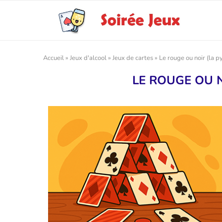
Accueil
»
Jeux d'alcool
»
Jeux de cartes
»
Le rouge ou noir (la 
LE ROUGE OU 